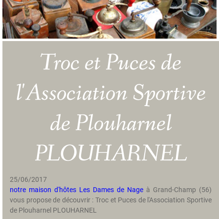
m
e
r
s
Troc et Puces de
g
e
s
l'Association Sportive
c
h
i
de Plouharnel
e
d
e
PLOUHARNEL
n
i
s
25/06/2017
notre maison d'hôtes Les Dames de Nage
à Grand-Champ (56)
T
vous propose de découvrir : Troc et Puces de l'Association Sportive
a
de Plouharnel PLOUHARNEL
r