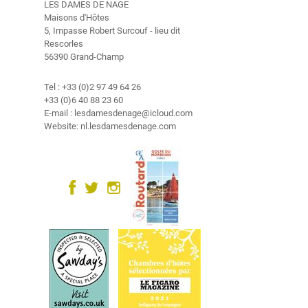
V
LES DAMES DE NAGE
i
Maisons d'Hôtes
5, Impasse Robert Surcouf - lieu dit
d
Rescorles
é
56390 Grand-Champ
o
Tel : +33 (0)2 97 49 64 26
C
+33 (0)6 40 88 23 60
o
E-mail : lesdamesdenage@icloud.com
n
Website: nl.lesdamesdenage.com
t
a
c
t
G
a
s
t
e
n
b
o