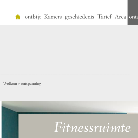
ontbijt
Kamers
geschiedenis
Tarief
Area
ont
Welkom
ontbijt
Kamers
geschiedenis
Welkom
>
ontspanning
Tarief
Area
ontspanning
Fitnessruimte
Vidéo
Contact