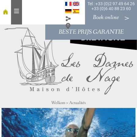
Tel : +33 (0)2 97 49 64 26
+33 (0)6 40 88 23 60
Boek online
BESTE PRIJS GARANTIE
W
e
l
k
o
m
o
n
t
b
Welkom
>
Actualités
i
j
t
K
a