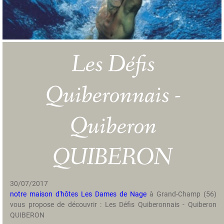
m
e
r
s
Les Défis
g
e
s
Quiberonnais -
c
h
i
Quiberon
e
d
e
QUIBERON
n
i
s
30/07/2017
notre maison d'hôtes Les Dames de Nage
à Grand-Champ (56)
T
vous propose de découvrir : Les Défis Quiberonnais - Quiberon
a
QUIBERON
r