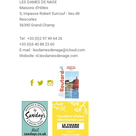
V
LES DAMES DE NAGE
i
Maisons d'Hôtes
5, Impasse Robert Surcouf - lieu dit
d
Rescorles
é
56390 Grand-Champ
o
Tel : +33 (0)2 97 49 64 26
C
+33 (0)6 40 88 23 60
o
E-mail : lesdamesdenage@icloud.com
n
Website: nl.lesdamesdenage.com
t
a
c
t
G
a
s
t
e
n
b
o