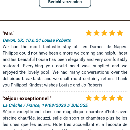
Bericht verzenden
i
e
f
A
"Mrs"
r
e
Devon, UK, 10.6.24 Louise Roberts
a
We had the most fantastic stay at Les Dames de Nages.
Philippe could not have been a more welcoming and helpful host
o
and his beautiful house has been elegantly and very comfortably
n
restored. Everything you could need was supplied and we
t
enjoyed the lovely pool. We had many conversations over the
s
delicious breakfasts and we shall most certainly return. Thank
p
you Philippe! Kindest wishes Louise and Jo Roberts
a
n
"Séjour exceptionnel "
n
La Crèche / France, 19/08/2023 // BALOGE
i
Séjour exceptionnel dans une magnifique chambre d'hôte avec
n
piscine chauffée, jacuzzi, salle de sport et chambres plus belles
g
les unes que les autres. Hôte très accueillant et à l'écoute de