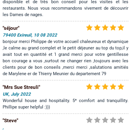
disponible et de très bon conseil pour les visites et les
e
restaurants. Nous vous recommandons vivement de découvrir
k
les Dames de nages.
G
u
"séjour"
e
79400 Exireuil, 10 08 2022
s
bonjour merci Philippe de votre accueil chaleureux et dynamique
t
,le calme au grand complet et le petit déjeuner au top du top,il y
b
avait tout en quantité et 1 grand merci pour votre gentillesse
o
bon courage a vous ,surtout ne changer rien ,toujours avec les
o
k
clients pour de bon conseils ,merci merci ,salutations amitiés
de Marylene er de Thierry Meunier du departement 79
"Mrs Sue Streuli"
UK, July 2022
Wonderful house and hospitality. 5* comfort and tranquillity.
Phillipe super helpful :)))
"Steve"
,