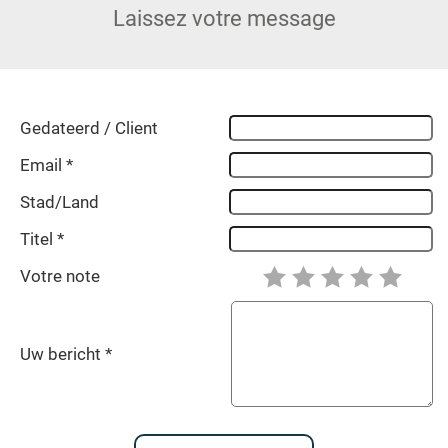
Laissez votre message
m
e
r
s
g
Gedateerd / Client
e
Email *
s
c
Stad/Land
h
i
Titel *
e
d
Votre note
e
n
i
Uw bericht *
s
T
a
r