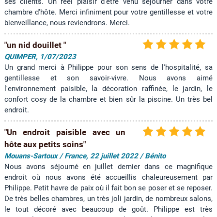
ses clients. Un réel plaisir d'être venu séjourner dans votre
V
chambre d'hôte. Merci infiniment pour votre gentillesse et votre
i
bienveillance, nous reviendrons. Merci.
d
é
o
"un nid douillet "
QUIMPER, 1/07/2023
C
Un grand merci à Philippe pour son sens de l'hospitalité, sa
o
gentillesse et son savoir-vivre. Nous avons aimé
n
l'environnement paisible, la décoration raffinée, le jardin, le
t
confort cosy de la chambre et bien sûr la piscine. Un très bel
a
endroit.
c
t
"Un endroit paisible avec un
hôte aux petits soins"
G
a
Mouans-Sartoux / France, 22 juillet 2022 / Bénito
s
Nous avons séjourné en juillet dernier dans ce magnifique
t
endroit où nous avons été accueillis chaleureusement par
e
Philippe. Petit havre de paix où il fait bon se poser et se reposer.
n
De très belles chambres, un très joli jardin, de nombreux salons,
b
le tout décoré avec beaucoup de goût. Philippe est très
o