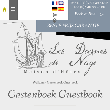
Tel : +33 (0)2 97 49 64 26
+33 (0)6 40 88 23 60
Boek online
BESTE PRIJS GARANTIE
W
e
l
k
o
m
o
n
t
b
Welkom
>
Gastenboek Guestbook
i
j
Gastenboek Guestbook
t
K
a