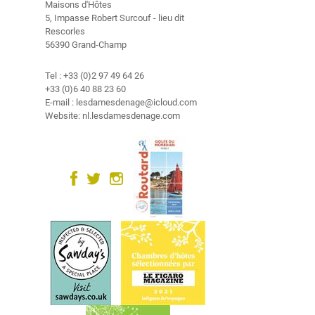
Maisons d'Hôtes
e
5, Impasse Robert Surcouf - lieu dit
k
Rescorles
G
56390 Grand-Champ
u
e
Tel : +33 (0)2 97 49 64 26
s
+33 (0)6 40 88 23 60
t
E-mail : lesdamesdenage@icloud.com
Website: nl.lesdamesdenage.com
b
o
o
k