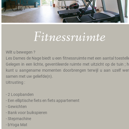
m
e
r
s
Fitnessruimte
g
e
s
Wilt u bewegen ?
c
Les Dames de Nage biedt u een fitnessruimte met een aantal toestell
h
Gelegen in een lichte, geventileerde ruimte met uitzicht op de tuin ; h
i
kunt u aangename momenten doorbrengen terwijl u aan uzelf wer
e
samen met uw geliefde(n).
d
Uitrusting :
e
n
- 2 Loopbanden
i
- Een elliptische fiets en fiets appartement
s
- Gewichten
- Bank voor buikspieren
T
- Stepmachine
a
- bYoga Mat
r