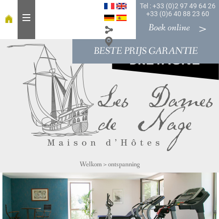
Tel : +33 (0)2 97 49 64 26
+33 (0)6 40 88 23 60
Boek online
BESTE PRIJS GARANTIE
W
e
l
k
o
m
o
n
t
b
Welkom
>
ontspanning
i
j
t
K
a