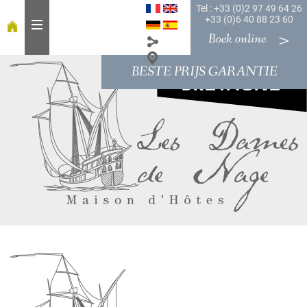
Tel : +33 (0)2 97 49 64 26
+33 (0)6 40 88 23 60
Boek online
BESTE PRIJS GARANTIE
W
e
l
k
o
m
o
n
t
b
i
j
t
K
a