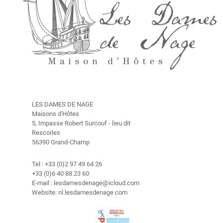
m
e
r
s
g
e
s
c
h
LES DAMES DE NAGE
i
Maisons d'Hôtes
5, Impasse Robert Surcouf - lieu dit
e
Rescorles
d
56390 Grand-Champ
e
n
Tel : +33 (0)2 97 49 64 26
i
+33 (0)6 40 88 23 60
s
E-mail : lesdamesdenage@icloud.com
Website: nl.lesdamesdenage.com
T
a
r