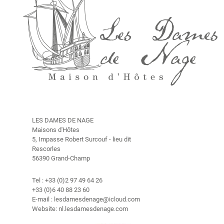
m
e
r
s
g
e
s
c
h
i
LES DAMES DE NAGE
e
Maisons d'Hôtes
d
5, Impasse Robert Surcouf - lieu dit
e
Rescorles
n
56390 Grand-Champ
i
s
Tel : +33 (0)2 97 49 64 26
+33 (0)6 40 88 23 60
T
E-mail : lesdamesdenage@icloud.com
a
Website: nl.lesdamesdenage.com
r