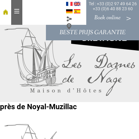
Tel : +33 (0)2 97 49 64 26
+33 (0)6 40 88 23 60
Boek online
BESTE PRIJS GARANTIE
W
e
l
k
o
m
o
n
t
b
près de Noyal-Muzillac
i
j
t
K
a