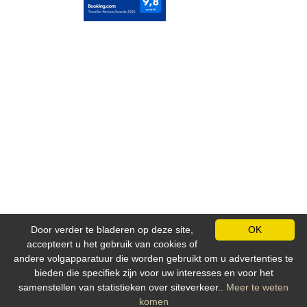
V
i
d
é
o
C
o
n
t
a
c
t
G
a
Door verder te bladeren op deze site,
OK
s
accepteert u het gebruik van cookies of
t
andere volgapparatuur die worden gebruikt om u advertenties te
e
bieden die specifiek zijn voor uw interesses en voor het
n
samenstellen van statistieken over siteverkeer..
Meer te weten
Bescherming van persoonsgegevens
b
komen
o