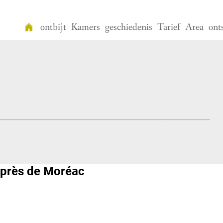
ontbijt
Kamers
geschiedenis
Tarief
Area
ont
Welkom
ontbijt
Kamers
geschiedenis
Tarief
Area
près de Moréac
ontspanning
Vidéo
Contact